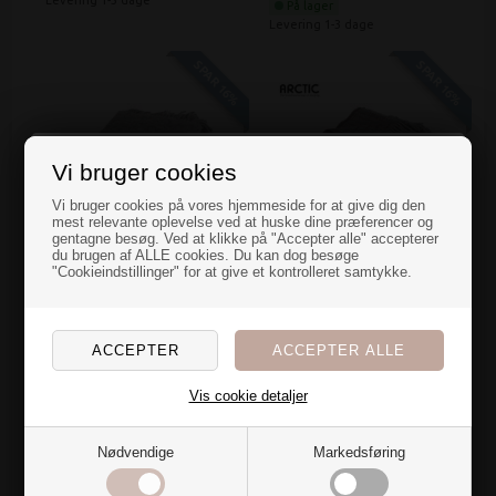
På lager
Levering 1-3 dage
SPAR 16%
SPAR 16%
Vi bruger cookies
En overraskelse
Vi bruger cookies på vores hjemmeside for at give dig den
mest relevante oplevelse ved at huske dine præferencer og
gentagne besøg. Ved at klikke på "Accepter alle" accepterer
til dig
du brugen af ALLE cookies. Du kan dog besøge
Arctic plaid -
Arctic plaid - Saga
"Cookieindstillinger" for at give et kontrolleret samtykke.
Melange Grey
Cappuccino
Nye farver og blødt stof over dynen gør bare noget ved
rummet...
DKK
450,00
378,00
DKK
450,00
378,00
Jeg har en hemmelig overraskelse til dig, der også er
På lager
På lager
vild med at fylde hjemmet med tekstiler🌷
Levering 1-3 dage
Levering 1-3 dage
Vis cookie detaljer
Vil du have den?
SPAR 16%
SPAR 16%
Nødvendige
Markedsføring
Ja tak