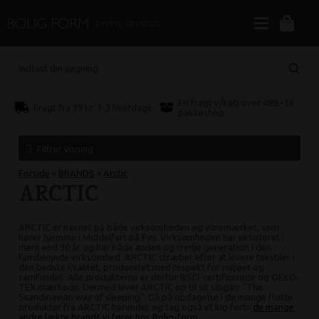
Indtast din søgning
Fri fragt v/køb over 499,- til
Fragt fra 39 kr. 1-3 hverdage
pakkeshop
Filtrer visning
Forside
»
BRANDS
»
Arctic
ARCTIC
ARCTIC er navnet på både virksomheden og varemærket, som
hører hjemme i Middelfart på Fyn. Virksomheden har eksisteret i
mere end 30 år og har både anden og tredje generation i den
familieejede virksomhed. ARCTIC stræber efter at levere tekstiler i
den bedste kvalitet, produceret med respekt for miljøet og
samfundet. Alle produkterne er derfor BSCI-certificerede og OEKO-
TEX mærkede. Dermed lever ARCTIC op til sit slogan: "The
Scandinavian way of sleeping". Gå på opdagelse i de mange flotte
produkter fra ARCTIC herunder og tag også et kig forbi
de mange
andre lækre brands vi fører hos Bolig-form
.