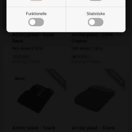
Nej, det vil jeg ikke
Funktionelle
Statistiske
Arctic plaid - Solid
Arctic plaid - Toke
Sand
Cognac
DKK
450,00
378,00
DKK
450,00
378,00
På lager
På lager
Levering 1-3 dage
Levering 1-3 dage
SPAR 11%
SPAR 11%
Arctic plaid - Track
Arctic plaid - Track