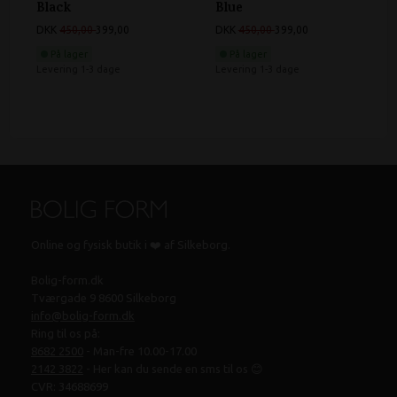
Black
Blue
DKK
450,00
399,00
DKK
450,00
399,00
På lager
På lager
Levering 1-3 dage
Levering 1-3 dage
Online og fysisk butik i ❤️ af Silkeborg.
Bolig-form.dk
Tværgade 9 8600 Silkeborg
info@bolig-form.dk
Ring til os på:
8682 2500
- Man-fre 10.00-17.00
2142 3822
- Her kan du sende en sms til os 😊
CVR: 34688699