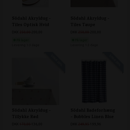
Södahl Akryldug -
Södahl Akryldug -
Tiles Optisk Hvid
Tiles Taupe
DKK
250,00
200,00
DKK
250,00
200,00
På lager
På lager
Levering 1-3 dage
Levering 1-3 dage
SPAR 20%
SPAR 20%
Södahl Akryldug -
Södahl Badeforhæng
Tillykke Rød
- Bubbles Linen Blue
DKK
170,00
136,00
DKK
249,95
199,96