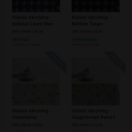
Södahl Akryldug -
Södahl Akryldug -
Bubbles Linen Blue
Bubbles Taupe
DKK
170,00
136,00
DKK
170,00
136,00
På lager
På fjernlager
Levering 1-3 dage
Levering 3-6 dage
SPAR 20%
SPAR 20%
Södahl Akryldug -
Södahl Akryldug -
Fødselsdag
Gingerbread Nature
DKK
180,00
144,00
DKK
169,95
135,96