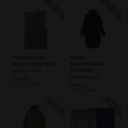
SPAR 25%
SPAR 20%
Södahl sengetøj -
Södahl
Whisper Stone Grey
Vinterbadekåbe -
North Navy
DKK
599,95
449,96
DKK
699,95
559,96
På lager
Levering 1-3 dage
På lager
Levering 1-3 dage
SPAR 20%
SPAR 20%