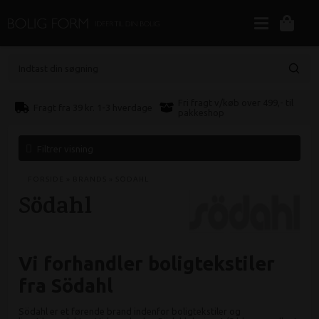
Indtast din søgning
Fri fragt v/køb over 499,- til
Fragt fra 39 kr. 1-3 hverdage
pakkeshop
Filtrer visning
FORSIDE
»
BRANDS
»
SÖDAHL
Södahl
Vi forhandler boligtekstiler
fra Södahl
Södahl er et førende brand indenfor boligtekstiler og