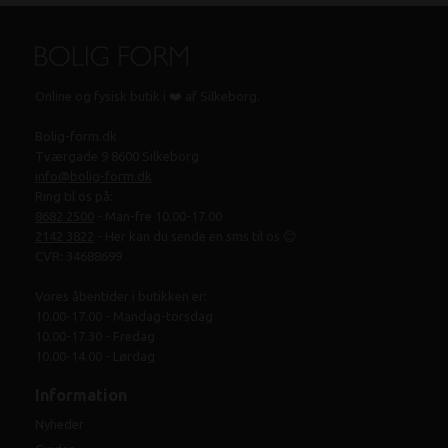
Online og fysisk butik i ❤️ af Silkeborg.
Bolig-form.dk
Tværgade 9 8600 Silkeborg
info@bolig-form.dk
Ring til os på:
8682 2500
- Man-fre 10.00-17.00
2142 3822
- Her kan du sende en sms til os 😊
CVR: 34688699
Vores åbentider i butikken er:
10.00-17.00 - Mandag-torsdag
10.00-17.30 - Fredag
10.00-14.00 - Lørdag
Information
Nyheder