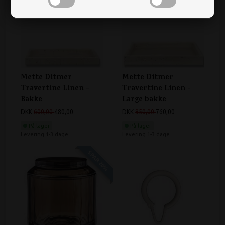
Mette Ditmer
Mette Ditmer
Travertine Linen -
Travertine Linen -
Bakke
Large bakke
DKK
600,00
480,00
DKK
950,00
760,00
På lager
På lager
Levering 1-3 dage
Levering 1-3 dage
SPAR 20%