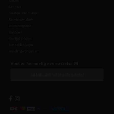
Guides
Sengetøj
Særlige anledninger
Farveinspiration
Indretningstips
Gardiner
Om Bolig-form
Kundeklub login
Handelsbetingelser
Vind en hemmelig overraskelse 💌
Ja tak, det vil jeg da gerne!