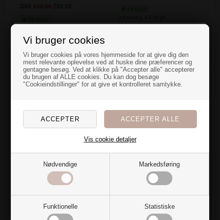
DKK
350,00
280,00
På lager
Levering 1-3 dage
På lager
Levering 1-3 dage
Vi bruger cookies
SPAR 20%
SPAR 20%
En overraskelse
Vi bruger cookies på vores hjemmeside for at give dig den
mest relevante oplevelse ved at huske dine præferencer og
gentagne besøg. Ved at klikke på "Accepter alle" accepterer
til dig
du brugen af ALLE cookies. Du kan dog besøge
"Cookieindstillinger" for at give et kontrolleret samtykke.
Nye farver og blødt stof over dynen gør bare noget ved
rummet...
Jeg har en hemmelig overraskelse til dig, der også er
vild med at fylde hjemmet med tekstiler🌷
Mette Ditmer Marble
Mette Ditmer Marble
Vis cookie detaljer
Vil du have den?
Dark Forest - Bakke
Dark Forest - Cube
DKK
550,00
440,00
DKK
275,00
220,00
Nødvendige
Markedsføring
Ja tak
På lager
På lager
Levering 1-3 dage
Levering 1-3 dage
Nej, det vil jeg ikke
SPAR 20%
SPAR 20%
Funktionelle
Statistiske