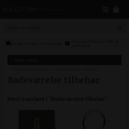
Indtast din søgning
Fri fragt v/køb over 499,- til
Fragt fra 39 kr. 1-3 hverdage
pakkeshop
Filtrer visning
FORSIDE
»
BADEVÆRELSE
»
BADEVÆRELSE TILBEHØR
Badeværelse tilbehør
Mest populære i "
Badeværelse tilbehør
"