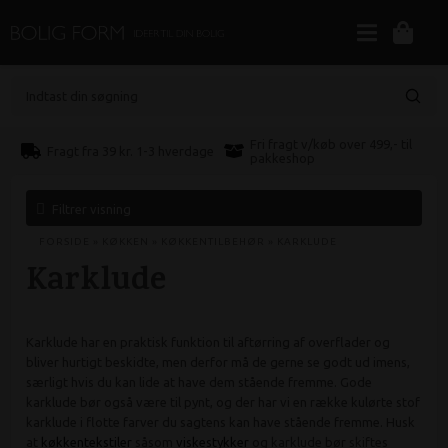
Indtast din søgning
Fri fragt v/køb over 499,- til
Fragt fra 39 kr. 1-3 hverdage
pakkeshop
Filtrer visning
FORSIDE
»
KØKKEN
»
KØKKENTILBEHØR
»
KARKLUDE
Karklude
Karklude har en praktisk funktion til aftørring af overflader og
bliver hurtigt beskidte, men derfor må de gerne se godt ud imens,
særligt hvis du kan lide at have dem stående fremme. Gode
karklude bør også være til pynt, og der har vi en række kulørte stof
karklude i flotte farver du sagtens kan have stående fremme. Husk
at
køkkentekstiler
såsom
viskestykker
og karklude bør skiftes