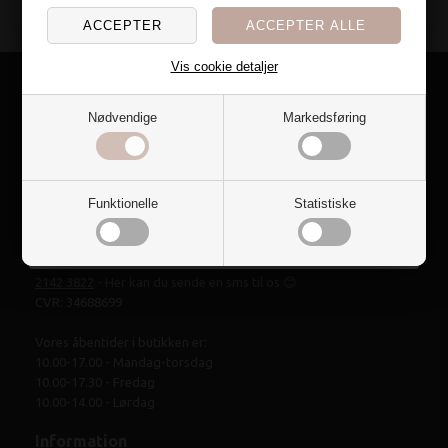
Jeg har en hemmelig overraskelse til dig, der også er
vild med at fylde hjemmet med tekstiler🌷
Vis cookie detaljer
Vil du have den?
Nødvendige
Markedsføring
Ja tak
Online og fysisk butik i ❤️ af Silkeborg.
Bolig-form.dk
Nej, det vil jeg ikke
Tværgade 9 8600 Silkeborg
Funktionelle
Statistiske
info@bolig-form.dk
Ring til os på:
8682 2500
- Man-fre 10.00-17.00
2142 3822
- Her kan du sende en sms til os 😊
CVR: 34688699
Vores åbentider i butikken er:
10.00-17.00 - Mandag-torsdag
10.00-17.30 - Fredag
10.00-14.00 - Lørdag
Information