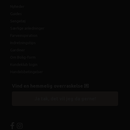
Nyheder
Guides
Sengetøj
Særlige anledninger
Farveinspiration
Indretningstips
Gardiner
Om Bolig-form
Kundeklub login
Handelsbetingelser
Vind en hemmelig overraskelse 💌
Ja tak, det vil jeg da gerne!