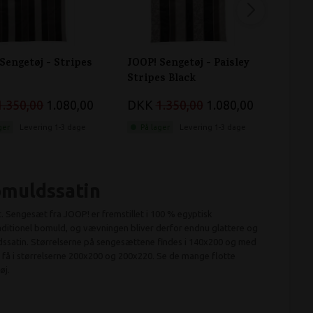
Sengetøj - Stripes
JOOP! Sengetøj - Paisley
JOOP!
Stripes Black
Corn
Brigh
1.350,00
1.080,00
DKK
1.350,00
1.080,00
DK
ger
Levering 1-3 dage
På lager
Levering 1-3 dage
På 
omuldssatin
st. Sengesæt fra JOOP! er fremstillet i 100 % egyptisk
ditionel bomuld, og vævningen bliver derfor endnu glattere og
ssatin. Størrelserne på sengesættene findes i 140x200 og med
få i størrelserne 200x200 og 200x220. Se de mange flotte
øj.