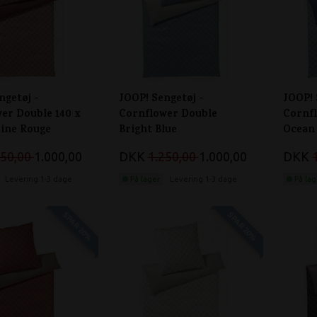
ngetøj -
JOOP! Sengetøj -
JOOP! 
er Double 140 x
Cornflower Double
Cornf
ine Rouge
Bright Blue
Ocean
250,00
1.000,00
DKK
1.250,00
1.000,00
DKK
Levering 1-3 dage
På lager
Levering 1-3 dage
På lag
SPAR 20%
SPAR 20%