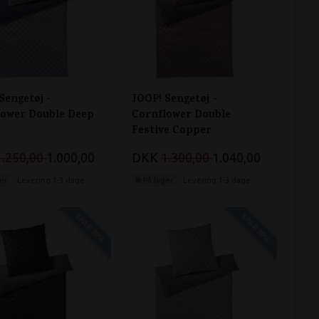
Sengetøj -
JOOP! Sengetøj -
lower Double Deep
Cornflower Double
Festive Copper
1.250,00
1.000,00
DKK
1.300,00
1.040,00
er
Levering 1-3 dage
På lager
Levering 1-3 dage
SPAR 20%
SPAR 20%