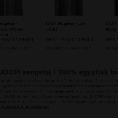
engetøj -
JOOP! Sengetøj - Leo
JOOP! 
ower Stripes
Taupe
Black
cean
.350,00
1.080,00
DKK
1.350,00
1.080,00
DKK
er
Levering 1-3 dage
På lager
Levering 1-3 dage
På la
 JOOP! sengetøj i 100% egyptisk b
JOOP! sengetøj, hvis du er til luksus. Her får du tysk kvalitet, når det er bed
 Egyptisk bomuld er kendetegnet ved at bomuldsfibrene er længere end i tra
dig selv at prøve egyptisk bomuld i
sengelinned
, der er vævet som en bomuld
 140x220. Har du en dobbeltdyne kan du også med nogle af JOOP!'s designs 
Joop! herunder. Her finder du også de gode tilbud og udsalg på JOOP! senget
te tekstiler fra JOOP! mærket her