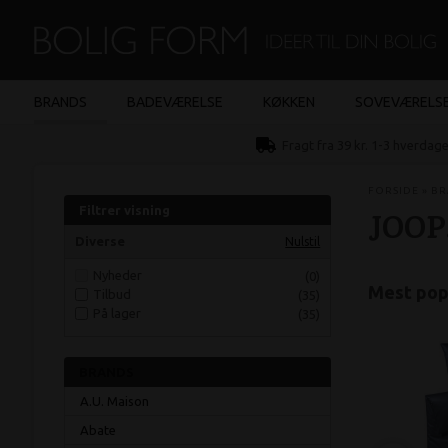
BRANDS
BADEVÆRELSE
KØKKEN
SOVEVÆRELS
Fragt fra 39 kr. 1-3 hverdag
FORSIDE
»
BR
Filtrer visning
JOOP!
Diverse
Nulstil
Nyheder
(0)
Mest popu
Tilbud
(35)
På lager
(35)
BRANDS
A.U. Maison
Abate