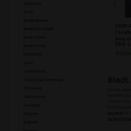
Aquanova
Arctic
Beddinghouse
JOOP! S
Biederlack Plaider
Cornfl
Borås Cotton
Deep O
DKK
1
Burel Factory
På lag
bySKAGEN
Cawö
Compliments
Blødt
Cozy Living Copenhagen
CPH Living
Du skal vælge 
bomuldssatin.
Dan Bedding
blødere. Und 
Dunlopillo
ekstra længde
sengetøj
fra 
Elegante
Se flere flot
Engholm
Essenza