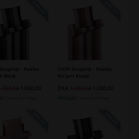
SPAR 20%
SPAR 20%
Sengetøj - Paisley
JOOP! Sengetøj - Paisley
s Black
Stripes Rouge
1.350,00
1.080,00
DKK
1.350,00
1.080,00
er
Levering 1-3 dage
På lager
Levering 1-3 dage
SPAR 20%
SPAR 20%