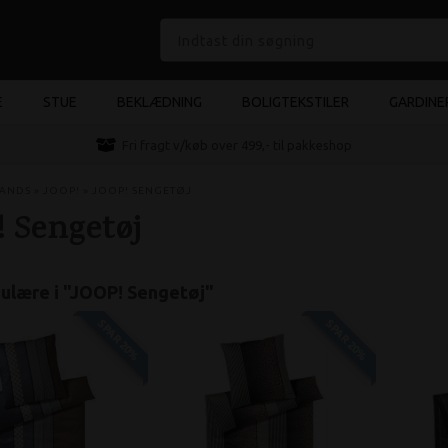
E
STUE
BEKLÆDNING
BOLIGTEKSTILER
GARDINE
e
Fri fragt v/køb over 499,- til pakkeshop
ANDS
»
JOOP!
»
JOOP! SENGETØJ
 Sengetøj
lære i "
JOOP! Sengetøj
"
SPAR 20%
SPAR 20%