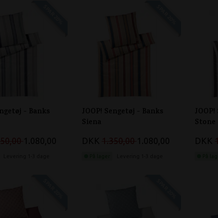
SPAR 20%
SPAR 20%
ngetøj - Banks
JOOP! Sengetøj - Banks
JOOP! 
Siena
Stone
350,00
1.080,00
DKK
1.350,00
1.080,00
DKK
Levering 1-3 dage
På lager
Levering 1-3 dage
På lag
SPAR 20%
SPAR 20%