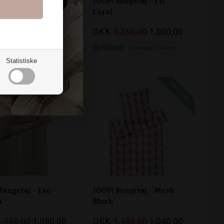
Sengetøj -
JOOP! Sengetøj - Fit
lower Stripes Deep
Coral
DKK
1.250,00
1.000,00
1.300,00
1.040,00
På lager
Levering 1-3 dage
er
Levering 1-3 dage
Statistiske
SPAR 20%
SPAR 20%
Sengetøj - Leo
JOOP! Sengetøj - Mesh
a
Blush
1.350,00
1.080,00
DKK
1.300,00
1.040,00