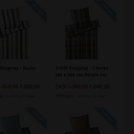
SPAR 20%
SPAR 20%
Sengetøj - Banks
JOOP! Sengetøj - Checks
140 x 200 cm Purple Ivy
1.350,00
1.080,00
DKK
1.300,00
1.040,00
er
Levering 1-3 dage
På lager
Levering 1-3 dage
SPAR 20%
SPAR 20%