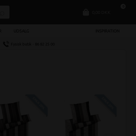
0
0,00 DKK
R
UDSALG
INSPIRATION
Fysisk butik - 86 82 25 00
SPAR 20%
SPAR 20%