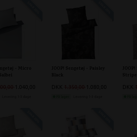
SPAR 20%
SPAR 20%
ngetøj - Micro
JOOP! Sengetøj - Paisley
JOOP! 
Salbei
Black
Stripe
300,00
1.040,00
DKK
1.350,00
1.080,00
DKK
Levering 1-3 dage
På lager
Levering 1-3 dage
På lag
SPAR 20%
SPAR 20%