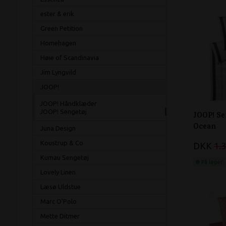
ester & erik
Green Petition
Homehagen
Høie of Scandinavia
Jim Lyngvild
JOOP!
JOOP! Håndklæder
JOOP! Sengetøj
JOOP! Se
Ocean
Juna Design
Koustrup & Co
DKK
1.
Kumau Sengetøj
På lager
Lovely Linen
Læsø Uldstue
Marc O'Polo
Mette Ditmer