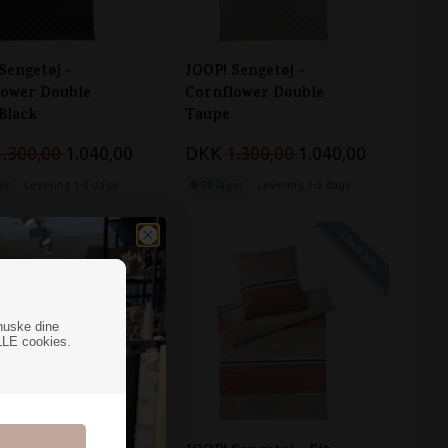
Sengetøj -
JOOP! Sengetøj -
lower Double
Cornflower Double
Black
Taupe
1.300,00
1.040,00
DKK
1.300,00
1.040,00
er
Levering 1-3 dage
På lager
Levering 1-3 dage
SPAR 20%
SPAR 20%
huske dine
LLE cookies.