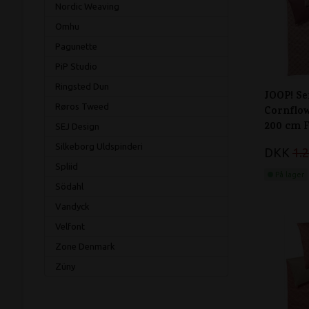
Nordic Weaving
Omhu
Pagunette
PiP Studio
Ringsted Dun
JOOP! Se
Røros Tweed
Cornflow
200 cm F
SEJ Design
Silkeborg Uldspinderi
DKK
1.
Spliid
På lager
Södahl
Vandyck
Velfont
Zone Denmark
Züny