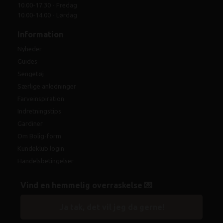
10.00-17.30 - Fredag
10.00-14.00 - Lørdag
Information
Nyheder
Guides
Sengetøj
Særlige anledninger
Farveinspiration
Indretningstips
Gardiner
Om Bolig-form
Kundeklub login
Handelsbetingelser
Vind en hemmelig overraskelse 💌
Ja tak, det vil jeg da gerne!