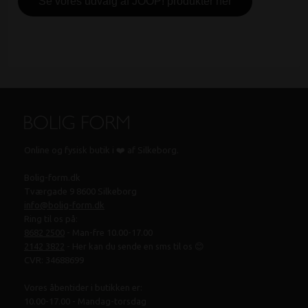
Se vores udvalg af JOOP! produkter her
Online og fysisk butik i ❤️ af Silkeborg.
Bolig-form.dk
Tværgade 9 8600 Silkeborg
info@bolig-form.dk
Ring til os på:
8682 2500
- Man-fre 10.00-17.00
2142 3822
- Her kan du sende en sms til os 😊
CVR: 34688699
Vores åbentider i butikken er:
10.00-17.00 - Mandag-torsdag