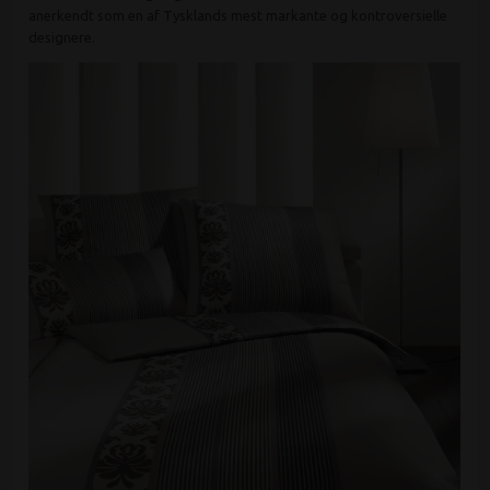
anerkendt som en af Tysklands mest markante og kontroversielle
designere.