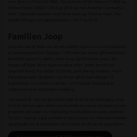
som
Tears in Florence
(1984),
The Summer of the Samurai
(1986) og
Beloved Sister
(2002). I 2014 og 2015 var han dommer i Germany's
Next Topmodel sammen med Heidi Klum og Thomas Hayo. Han
vendte tilbage som gæstedommer i 2017 og 2018.
Familien Joop
Joop har været åben om sin seksualitet og kom ud som biseksuel i
et interview med Der Spiegel i 1996. Han har været gift med Karin
Benatzky og har to døtre, Jette Joop og Florentine Joop, der
begge udfolder deres egne kreative sider: Jettes kreativitet
spænder breds fra møbler til bestik, parfume og smykker, mens
Florentine maler, illustrerer og skriver alt fra børnebøger til
fagklummer om kunstens verden. I 2013 indgik Wolfgang et
civilpartnerskab med Edwin Lemberg.
I de senere år, selv på den anden side af 80 år, har Wolfgang Joop
fortsat med at være aktiv i modeverdenen og har arbejdet på nye
projekter, herunder en miljøvenlig modekollektion under mærket
"Looks". Han har også udviklet et nyt koncept for Marriott-hoteller
og arbejder på at videreføre sit kreative arv til næste generation.