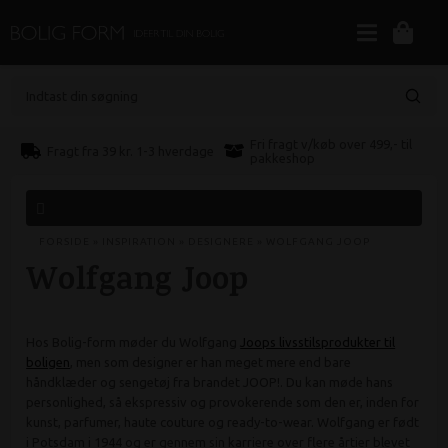
Indtast din søgning
Fri fragt v/køb over 499,- til
Fragt fra 39 kr. 1-3 hverdage
pakkeshop
FORSIDE
»
INSPIRATION
»
DESIGNERE
»
WOLFGANG JOOP
Wolfgang Joop
Hos Bolig-form møder du Wolfgang
Joops livsstilsprodukter til
boligen
, men som designer er han meget mere end bare
håndklæder og sengetøj fra brandet JOOP!. Du kan møde hans
personlighed, så ekspressiv og provokerende som den er, inden for
kunst, parfumer, haute couture og ready-to-wear. Wolfgang er født
i Potsdam i 1944 og er gennem sin karriere over flere årtier blevet