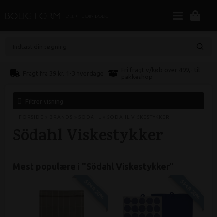
Indtast din søgning
Fri fragt v/køb over 499,- til
Fragt fra 39 kr. 1-3 hverdage
pakkeshop
Filtrer visning
FORSIDE
»
BRANDS
»
SÖDAHL
»
SÖDAHL VISKESTYKKER
Södahl Viskestykker
Mest populære i "
Södahl Viskestykker
"
SPAR 20%
SPAR 20%