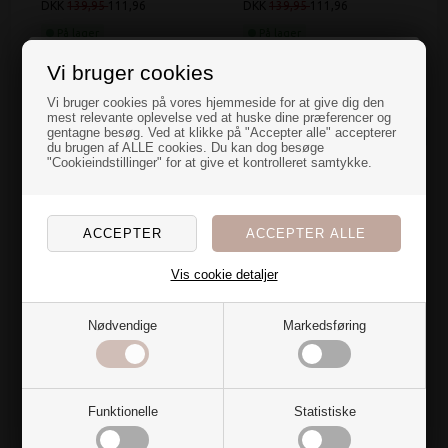
DKK
139,95
111,96
DKK
139,95
111,96
På lager
På lager
Levering 1-3 dage
Levering 1-3 dage
Vi bruger cookies
SPAR 20%
SPAR 20%
En overraskelse
Vi bruger cookies på vores hjemmeside for at give dig den
mest relevante oplevelse ved at huske dine præferencer og
gentagne besøg. Ved at klikke på "Accepter alle" accepterer
til dig
du brugen af ALLE cookies. Du kan dog besøge
"Cookieindstillinger" for at give et kontrolleret samtykke.
Nye farver og blødt stof over dynen gør bare noget ved
rummet...
Jeg har en hemmelig overraskelse til dig, der også er
vild med at fylde hjemmet med tekstiler🌷
Södahl Viskestykke -
Södahl Viskestykke -
Vis cookie detaljer
Vil du have den?
Line Warm Taupe - 2-
Minimal Blue
pak
DKK
60,00
48,00
Nødvendige
Markedsføring
Ja tak
DKK
139,95
111,96
På lager
Levering 1-3 dage
På lager
Levering 1-3 dage
Nej, det vil jeg ikke
Funktionelle
Statistiske
SPAR 20%
SPAR 20%