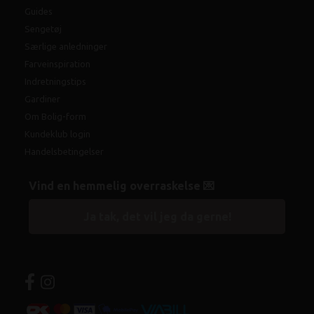
Guides
Sengetøj
Særlige anledninger
Farveinspiration
Indretningstips
Gardiner
Om Bolig-form
Kundeklub login
Handelsbetingelser
Vind en hemmelig overraskelse 💌
Ja tak, det vil jeg da gerne!