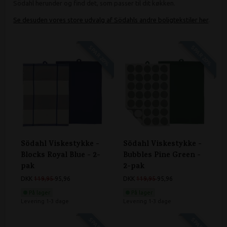
Södahl herunder og find det, som passer til dit køkken.
Se desuden vores store udvalg af Södahls andre boligtekstiler her
.
SPAR 20%
SPAR 20%
Södahl Viskestykke -
Södahl Viskestykke -
Blocks Royal Blue - 2-
Bubbles Pine Green -
pak
2-pak
DKK
119,95
95,96
DKK
119,95
95,96
På lager
På lager
Levering 1-3 dage
Levering 1-3 dage