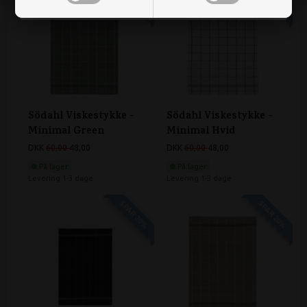
Södahl Viskestykke -
Södahl Viskestykke -
Minimal Green
Minimal Hvid
DKK
60,00
48,00
DKK
60,00
48,00
På lager
På lager
Levering 1-3 dage
Levering 1-3 dage
SPAR 20%
SPAR 20%