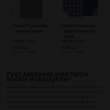
Södahl Viskestykke
Södahl Viskestykke
- Minimal Taupe
- Bubbles Royal Blue
- 2-pak
DKK
60,00
48,00
DKK
119,95
95,96
På lager
På lager
Levering 1-3 dage
Levering 1-3 dage
Pynt køkkenet med flotte
Södahl viskestykker
Såodahl viskestykker er vævet af 100% bomuld, som naturligvis er
OEKO-TEX® standard 100-certificeret. Udover den høje kvalitet, så
er Södahl viskestykker kendt for deres flotte design af alt fra
detaljerede blomstermønstre til de fine lige streger, alt sammen i
tidens farver. Gå på opdagelse i de mange flotte viskestykker fra