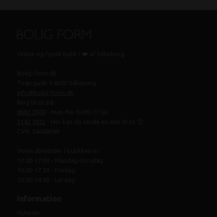
Online og fysisk butik i ❤️ af Silkeborg.
Bolig-form.dk
Tværgade 9 8600 Silkeborg
info@bolig-form.dk
Ring til os på:
8682 2500
- Man-fre 10.00-17.00
2142 3822
- Her kan du sende en sms til os 😊
CVR: 34688699
Vores åbentider i butikken er:
10.00-17.00 - Mandag-torsdag
10.00-17.30 - Fredag
10.00-14.00 - Lørdag
Information
Nyheder