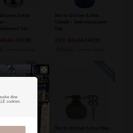
 Ditmer Lotus
Mette Ditmer Lotus
e -
Cobalt - Sæbedispenser
ispenser Lav
Høj
300,00
240,00
DKK
300,00
240,00
er
Levering 1-3 dage
På lager
Levering 1-3 dage
SPAR 20%
SPAR 20%
huske dine
LLE cookies.
Ditmer Lotus Play
Mette Ditmer Lotus Play