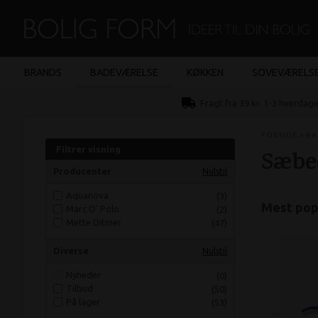
BRANDS
BADEVÆRELSE
KØKKEN
SOVEVÆRELS
Fragt fra 39 kr. 1-3 hverdag
FORSIDE
»
BA
Filtrer visning
Sæbe
Producenter
Nulstil
Aquanova
(3)
Mest pop
Marc O' Polo
(2)
Mette Ditmer
(47)
Diverse
Nulstil
Nyheder
(0)
Tilbud
(50)
På lager
(53)