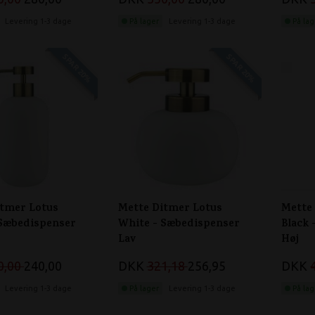
Levering 1-3 dage
På lager
Levering 1-3 dage
På lag
SPAR 20%
SPAR 20%
itmer Lotus
Mette Ditmer Lotus
Mette
 Sæbedispenser
White - Sæbedispenser
Black
Lav
Høj
0,00
240,00
DKK
321,18
256,95
DKK
Levering 1-3 dage
På lager
Levering 1-3 dage
På lag