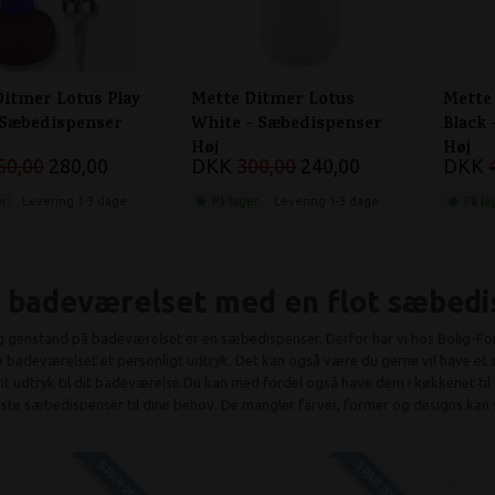
Ditmer Lotus Play
Mette Ditmer Lotus
Mette
 Sæbedispenser
White - Sæbedispenser
Black
Høj
Høj
50,00
280,00
DKK
300,00
240,00
DKK
er
Levering 1-3 dage
På lager
Levering 1-3 dage
På la
t badeværelset med en flot sæbed
g genstand på badeværelset er en sæbedispenser. Derfor har vi hos Bolig-F
ve badeværelset et personligt udtryk. Det kan også være du gerne vil have 
ent udtryk til dit badeværelse.Du kan med fordel også have dem i køkkenet til 
ste sæbedispenser til dine behov. De mangler farver, former og designs kan s
SPAR 20%
SPAR 20%