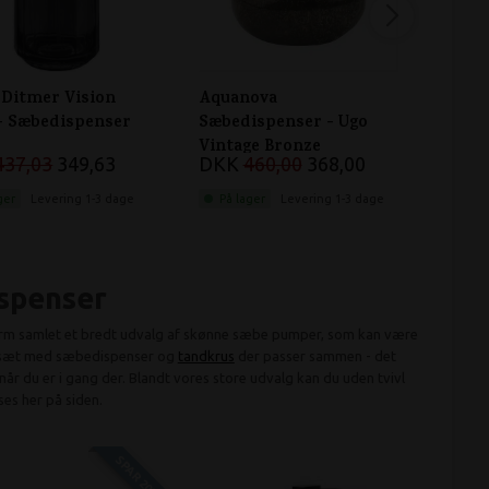
 Ditmer Vision
Aquanova
Mett
 - Sæbedispenser
Sæbedispenser - Ugo
Sæbe
Vintage Bronze
Mode
437,03
349,63
DKK
460,00
368,00
DK
ger
Levering 1-3 dage
På lager
Levering 1-3 dage
På 
ispenser
orm samlet et bredt udvalg af skønne sæbe pumper, som kan være
et sæt med sæbedispenser og
tandkrus
der passer sammen - det
når du er i gang der. Blandt vores store udvalg kan du uden tvivl
es her på siden.
SPAR 20%