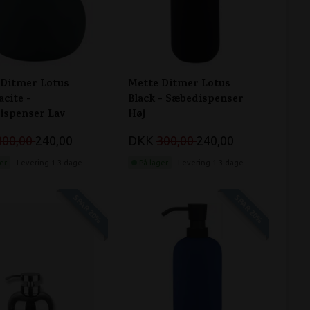
 Ditmer Lotus
Mette Ditmer Lotus
cite -
Black - Sæbedispenser
ispenser Lav
Høj
300,00
240,00
DKK
300,00
240,00
er
Levering 1-3 dage
På lager
Levering 1-3 dage
SPAR 20%
SPAR 20%