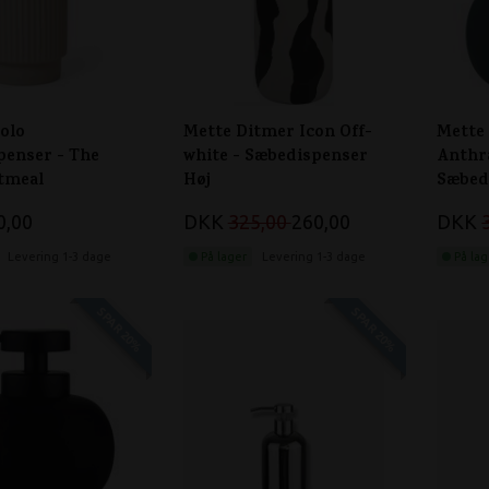
olo
Mette Ditmer Icon Off-
Mette
penser - The
white - Sæbedispenser
Anthra
tmeal
Høj
Sæbed
0,00
DKK
325,00
260,00
DKK
Levering 1-3 dage
På lager
Levering 1-3 dage
På lag
SPAR 20%
SPAR 20%