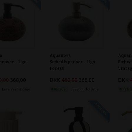
a
Aquanova
Aquan
penser - Ugo
Sæbedispenser - Ugo
Sæbed
Forest
Vinta
0,00
368,00
DKK
460,00
368,00
DKK
Levering 1-3 dage
På lager
Levering 1-3 dage
På lag
SPAR 20%