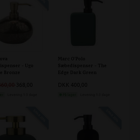
ova
Marc O'Polo
ispenser - Ugo
Sæbedispenser - The
ge Bronze
Edge Dark Green
460,00
368,00
DKK 400,00
er
Levering 1-3 dage
På lager
Levering 1-3 dage
SPAR 20%
SPAR 20%