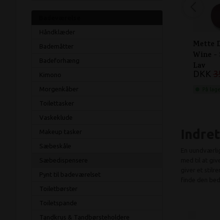
Badeværelse
Håndklæder
Mette 
Bademåtter
Wine -
Badeforhæng
Lav
DKK
3
Kimono
Morgenkåber
På lag
Toilettasker
Vaskeklude
Indre
Makeup tasker
Sæbeskåle
En uundværli
Sæbedispensere
med til at gi
giver et stilr
Pynt til badeværelset
finde den bed
Toiletbørster
Toiletspande
Tandkrus & Tandbørsteholdere