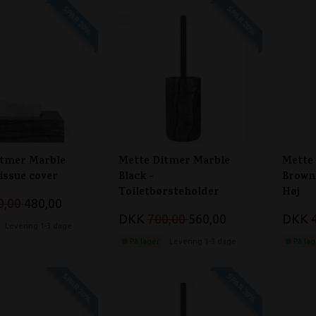
SPAR 20%
SPAR 20%
itmer Marble
Mette Ditmer Marble
Mette
Tissue cover
Black -
Brown
Toiletbørsteholder
Høj
0,00
480,00
DKK
700,00
560,00
DKK
Levering 1-3 dage
På lager
Levering 1-3 dage
På lag
SPAR 20%
SPAR 20%