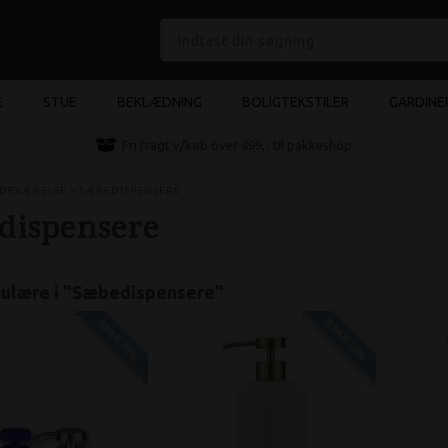
E
STUE
BEKLÆDNING
BOLIGTEKSTILER
GARDINE
e
Fri fragt v/køb over 499,- til pakkeshop
DEVÆRELSE
»
SÆBEDISPENSERE
dispensere
ulære i "
Sæbedispensere
"
SPAR 20%
SPAR 20%