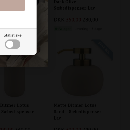
live -
Dark Olive -
ispenser Høj
Sæbedispenser Lav
350,00
280,00
DKK
350,00
280,00
er
Levering 1-3 dage
På lager
Levering 1-3 dage
Statistiske
SPAR 20%
SPAR 20%
 Ditmer Lotus
Mette Ditmer Lotus
- Sæbedispenser
Sand - Sæbedispenser
Lav
300,00
240,00
DKK
300,00
240,00