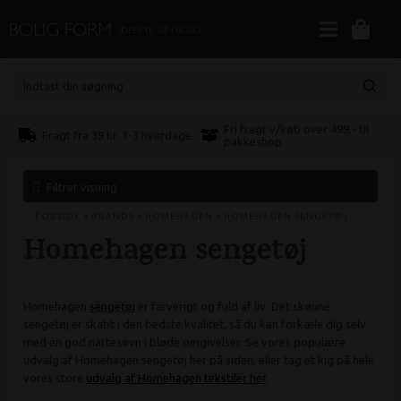
Indtast din søgning
Fri fragt v/køb over 499,- til
Fragt fra 39 kr. 1-3 hverdage
pakkeshop
Filtrer visning
FORSIDE
»
BRANDS
»
HOMEHAGEN
»
HOMEHAGEN SENGETØJ
Homehagen sengetøj
Homehagen
sengetøj
er farverigt og fuld af liv. Det skønne
sengetøj er skabt i den bedste kvalitet, så du kan forkæle dig selv
med en god nattesøvn i bløde omgivelser. Se vores populære
udvalg af Homehagen sengetøj her på siden, eller tag et kig på hele
vores store
udvalg af Homehagen tekstiler her
.