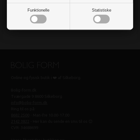
DKK 1.499,00
Nej, det vil jeg ikke
Funktionelle
Statistiske
På lager
Levering 1-3 dage
Online og fysisk butik i ❤️ af Silkeborg.
Bolig-form.dk
Tværgade 9 8600 Silkeborg
info@bolig-form.dk
Ring til os på:
8682 2500
- Man-fre 10.00-17.00
2142 3822
- Her kan du sende en sms til os 😊
CVR: 34688699
Vores åbentider i butikken er: