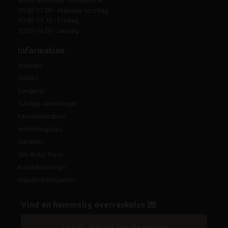
10.00-17.00 - Mandag-torsdag
10.00-17.30 - Fredag
10.00-14.00 - Lørdag
Information
Nyheder
Guides
Sengetøj
Særlige anledninger
Farveinspiration
Indretningstips
Gardiner
Om Bolig-form
Kundeklub login
Handelsbetingelser
Vind en hemmelig overraskelse 💌
Ja tak, det vil jeg da gerne!