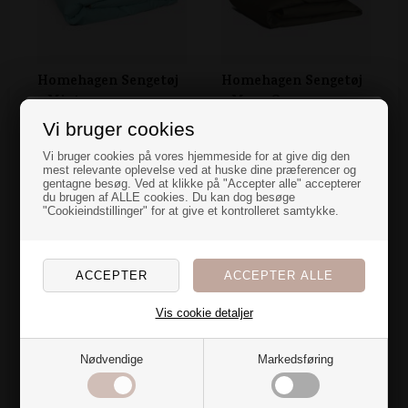
Homehagen Sengetøj
Homehagen Sengetøj
- Mintgrøn
- Moss Green
DKK 1.099,00
DKK 1.099,00
Vi bruger cookies
En overraskelse
På lager
På lager
Vi bruger cookies på vores hjemmeside for at give dig den
Levering 1-3 dage
Levering 1-3 dage
mest relevante oplevelse ved at huske dine præferencer og
gentagne besøg. Ved at klikke på "Accepter alle" accepterer
til dig
du brugen af ALLE cookies. Du kan dog besøge
"Cookieindstillinger" for at give et kontrolleret samtykke.
Nye farver og blødt stof over dynen gør bare noget ved
rummet...
Jeg har en hemmelig overraskelse til dig, der også er
vild med at fylde hjemmet med tekstiler🌷
Vis cookie detaljer
Vil du have den?
Nødvendige
Markedsføring
Ja tak
Homehagen Sengetøj
- Stribet Lyseblå