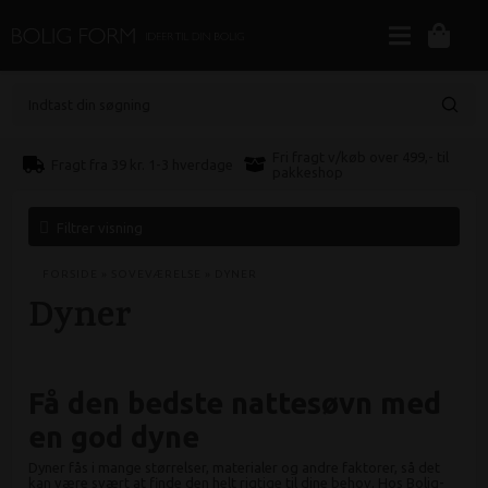
Indtast din søgning
Fri fragt v/køb over 499,- til
Fragt fra 39 kr. 1-3 hverdage
pakkeshop
Filtrer visning
FORSIDE
»
SOVEVÆRELSE
»
DYNER
Dyner
Få den bedste nattesøvn med
en god dyne
Dyner fås i mange størrelser, materialer og andre faktorer, så det
kan være svært at finde den helt rigtige til dine behov. Hos Bolig-