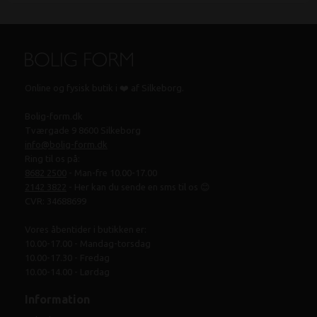
Online og fysisk butik i ❤️ af Silkeborg.
Bolig-form.dk
Tværgade 9 8600 Silkeborg
info@bolig-form.dk
Ring til os på:
8682 2500
- Man-fre 10.00-17.00
2142 3822
- Her kan du sende en sms til os 😊
CVR: 34688699
Vores åbentider i butikken er:
10.00-17.00 - Mandag-torsdag
10.00-17.30 - Fredag
10.00-14.00 - Lørdag
Information