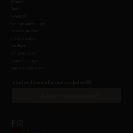
Nyheder
Guides
Sengetøj
Særlige anledninger
Farveinspiration
Indretningstips
Gardiner
Om Bolig-form
Kundeklub login
Handelsbetingelser
Vind en hemmelig overraskelse 💌
Ja tak, det vil jeg da gerne!