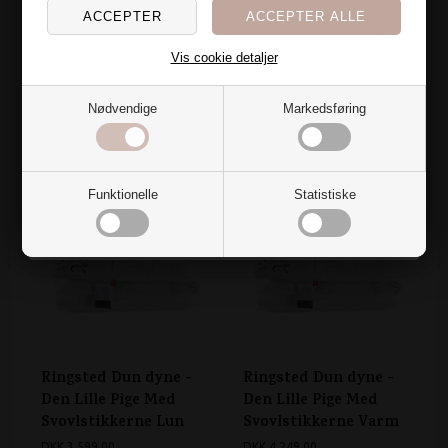
Jeg har en hemmelig overraskelse til dig, der også er
vild med at fylde hjemmet med tekstiler🌷
Vis cookie detaljer
Ringsted Dun - Kiddy
Ringsted Dun - Kiddy
Vil du have den?
Moskus Babydyne
Moskus Juniordyne
Nødvendige
Markedsføring
DKK 549,00
DKK 749,00
Ja tak
På lager
På lager
Levering 1-3 dage
Levering 1-3 dage
Nej, det vil jeg ikke
Funktionelle
Statistiske
Ringsted Dun dyne -
Ringsted Dun dyne -
Den Lille Pige Med
Den Lille Pige Med
Svovlstikkerne Lun
Svovlstikkerne Varm
DKK 3.599,00
DKK 4.249,00