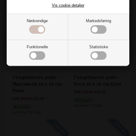
På lager
På lager
Vis cookie detaljer
Vil du have den?
Levering 1-3 dage
Levering 1-3 dage
SPAR 20%
SPAR 20%
Nødvendige
Markedsføring
Ja tak
Nej, det vil jeg ikke
Funktionelle
Statistiske
Compliments pude -
Compliments pude -
Marrakech 50 x 50 cm
Nora 50 x 50 cm Ecru
Plum
DKK
550,00
440,00
DKK
400,00
320,00
På lager
Levering 1-3 dage
På lager
Levering 1-3 dage
SPAR 20%
SPAR 20%