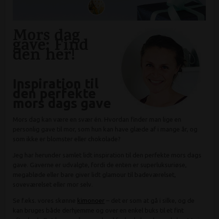
Mors dag
gave: Find
den her!
Inspiration til
den perfekte
mors dags gave
Mors dag kan være en svær én. Hvordan finder man lige en
personlig gave til mor, som hun kan have glæde af i mange år, og
som ikke er blomster eller chokolade?
Jeg har herunder samlet lidt inspiration til den perfekte mors dags
gave. Gaverne er udvalgte, fordi de enten er superluksuriøse,
megabløde eller bare giver lidt glamour til badeværelset,
soveværelset eller mor selv.
Se f.eks. vores skønne
kimonoer
– det er som at gå i silke, og de
kan bruges både derhjemme og over en enkel buks til et fint