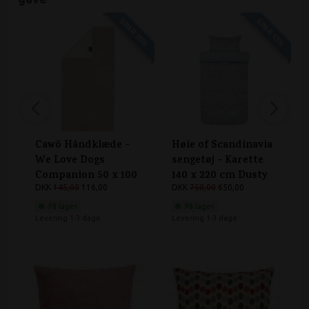
SPAR 20%
SPAR 13%
Cawö Håndklæde -
Høie of Scandinavia
We Love Dogs
sengetøj - Karette
Companion 50 x 100
140 x 220 cm Dusty
cm Natur/beige
DKK
145,00
116,00
Blue
DKK
750,00
650,00
På lager
På lager
Levering 1-3 dage
Levering 1-3 dage