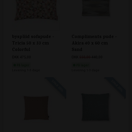
byspliid sofapude -
Compliments pude -
Tricia 50 x 33 cm
Akira 40 x 60 cm
Colorful
Sand
DKK 475,00
DKK
550,00
440,00
På lager
På lager
Levering 1-3 dage
Levering 1-3 dage
SPAR 20%
SPAR 20%