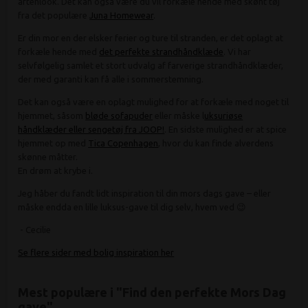
aftenlook. Det kan også være du vil forkæle hende med skønt tøj
fra det populære
Juna Homewear
.
Er din mor en der elsker ferier og ture til stranden, er det oplagt at
forkæle hende med
det perfekte strandhåndklæde
. Vi har
selvfølgelig samlet et stort udvalg af farverige strandhåndklæder,
der med garanti kan få alle i sommerstemning.
Det kan også være en oplagt mulighed for at forkæle med noget til
hjemmet, såsom
bløde sofapuder
eller måske l
uksuriøse
håndklæder eller sengetøj fra JOOP!
. En sidste mulighed er at spice
hjemmet op med
Tica Copenhagen
, hvor du kan finde alverdens
skønne måtter.
En drøm at krybe i.
Jeg håber du fandt lidt inspiration til din mors dags gave – eller
måske endda en lille luksus-gave til dig selv, hvem ved 😉
- Cecilie
Se flere sider med bolig inspiration her
Mest populære i "
Find den perfekte Mors Dag
gave
"