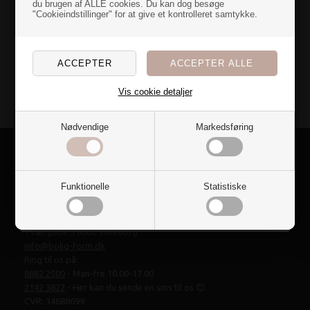
til dig
du brugen af ALLE cookies. Du kan dog besøge
"Cookieindstillinger" for at give et kontrolleret samtykke.
Nye farver og blødt stof over dynen gør bare noget ved
rummet...
MORGENKÅBER
SILKETØRKLÆDER
Jeg har en hemmelig overraskelse til dig, der også er
vild med at fylde hjemmet med tekstiler🌷
Vis cookie detaljer
Vil du have den?
Nødvendige
Markedsføring
Ja tak
Nej, det vil jeg ikke
Funktionelle
Statistiske
Online og fysisk butik i ❤️ af Silkeborg.
Bolig-form.dk
Tværgade 9 8600 Silkeborg
info@bolig-form.dk
Ring til os på:
8682 2500
- Man-fre 10.00-17.00
2142 3822
- Her kan du sende en sms til os 😊
CVR: 34688699