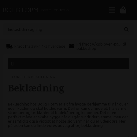
Indtast din søgning
Fri fragt v/køb over 499,- til
Fragt fra 39 kr. 1-3 hverdage
pakkeshop
FORSIDE
»
BEKLÆDNING
Beklædning
Beklædning hos Bolig-Form er alt fra hygge derhjemme til når du er
ude i kulden og skal holdes varm. Derfor kan du finde alt fra varme
strømper og tørklæder til badekåber og kimonoer. Det er en
perfekt måde at skabe hygge når du går rundt derhjemme, men det
er samtidig også vigtigt at holde sig varm når du er udendørs. Her
på siden kan du finde vores udvalg af tøj beklædning.