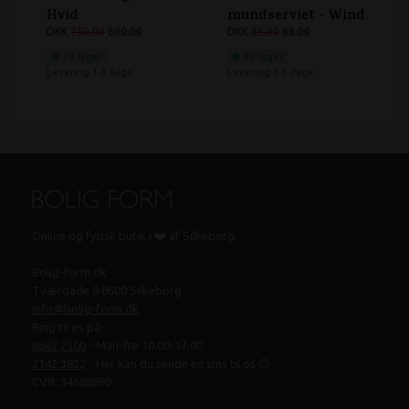
Hvid
mundserviet - Wind
DKK
750,00
600,00
45 x 45 cm Beige
DKK
85,00
68,00
På lager
På lager
Levering 1-3 dage
Levering 1-3 dage
Online og fysisk butik i ❤️ af Silkeborg.
Bolig-form.dk
Tværgade 9 8600 Silkeborg
info@bolig-form.dk
Ring til os på:
8682 2500
- Man-fre 10.00-17.00
2142 3822
- Her kan du sende en sms til os 😊
CVR: 34688699