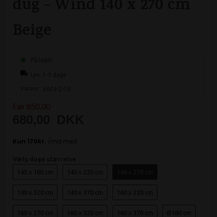
dug - Wind 140 x 270 cm
Beige
På lager
Lev. 1-3 dage
Varenr.:
6004-2-10
Før 850,00
680,00
DKK
Vælg duge størrelse
140 x 180 cm
140 x 220 cm
140 x 270 cm
140 x 320 cm
140 x 370 cm
160 x 220 cm
160 x 270 cm
160 x 320 cm
160 x 370 cm
Ø180 cm