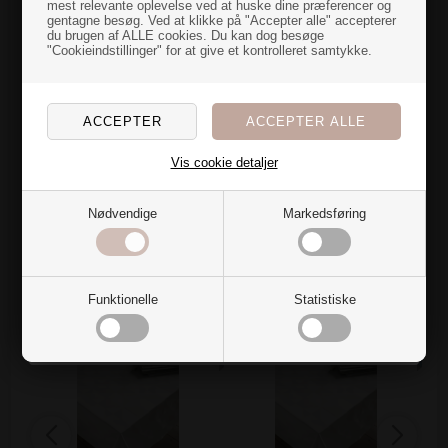
mest relevante oplevelse ved at huske dine præferencer og
at vaske dugen alene.
gentagne besøg. Ved at klikke på "Accepter alle" accepterer
til dig
du brugen af ALLE cookies. Du kan dog besøge
"Cookieindstillinger" for at give et kontrolleret samtykke.
Størrelser
Nye farver og blødt stof over dynen gør bare noget ved
rummet...
140 x 270 cm
Jeg har en hemmelig overraskelse til dig, der også er
vild med at fylde hjemmet med tekstiler🌷
Materiale
Vis cookie detaljer
Vil du have den?
100% bomuld
Smudsafvisende overflade
Nødvendige
Markedsføring
Ja tak
Alternativer
Nej, det vil jeg ikke
Funktionelle
Statistiske
SPAR 20%
SPAR 20%