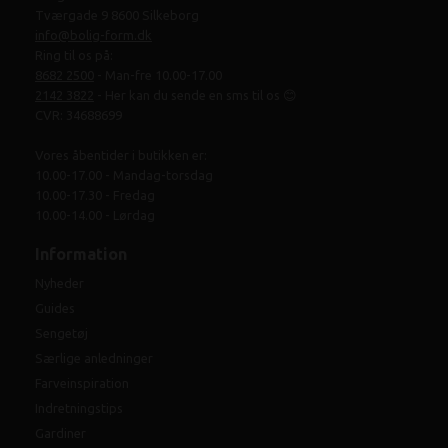
Tværgade 9 8600 Silkeborg
info@bolig-form.dk
Ring til os på:
8682 2500
- Man-fre 10.00-17.00
2142 3822
- Her kan du sende en sms til os 😊
CVR: 34688699
Vores åbentider i butikken er:
10.00-17.00 - Mandag-torsdag
10.00-17.30 - Fredag
10.00-14.00 - Lørdag
Information
Nyheder
Guides
Sengetøj
Særlige anledninger
Farveinspiration
Indretningstips
Gardiner