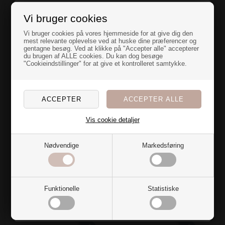
Designet i en smuk og tung tekstur i boho-inspirerede.
FIESTA puden er et roligt, men alligevel iøjnefaldende
Vi bruger cookies
element i indretningen.
En overraskelse
Vi bruger cookies på vores hjemmeside for at give dig den
OBS:
Monterings pude medfølger IKKE på dette produkt.
mest relevante oplevelse ved at huske dine præferencer og
gentagne besøg. Ved at klikke på "Accepter alle" accepterer
til dig
du brugen af ALLE cookies. Du kan dog besøge
Vaskeanvisning
"Cookieindstillinger" for at give et kontrolleret samtykke.
Vaskes ved 30 gr.
Nye farver og blødt stof over dynen gør bare noget ved
rummet...
Størrelse på betræk
Jeg har en hemmelig overraskelse til dig, der også er
40 x 60 cm
vild med at fylde hjemmet med tekstiler🌷
Vis cookie detaljer
Vil du have den?
Materiale
51% polyester
49% akryl
Nødvendige
Markedsføring
Ja tak
Billederne på hjemmesiden er ment som en guide, og
repræsenterer ikke nødvendigvis helt den nøjagtige farve.
Nej, det vil jeg ikke
Funktionelle
Statistiske
Alternativer