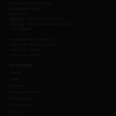
Tværgade 9 8600 Silkeborg
info@bolig-form.dk
Ring til os på:
8682 2500
- Man-fre 10.00-17.00
2142 3822
- Her kan du sende en sms til os 😊
CVR: 34688699
Vores åbentider i butikken er:
10.00-17.00 - Mandag-torsdag
10.00-17.30 - Fredag
10.00-14.00 - Lørdag
Information
Nyheder
Guides
Sengetøj
Særlige anledninger
Farveinspiration
Indretningstips
Gardiner