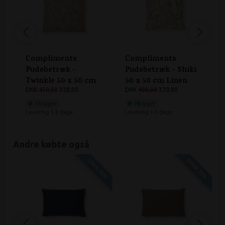
Compliments
Compliments
Pudebetræk -
Pudebetræk - Shiki
Twinkle 50 x 50 cm
50 x 50 cm Linen
Ochre
DKK
410,00
328,00
DKK
400,00
320,00
På lager
På lager
Levering 1-3 dage
Levering 1-3 dage
Andre købte også
SPAR 25%
SPAR 25%