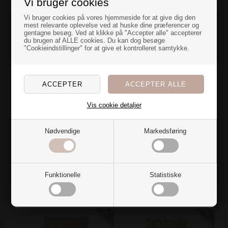
Vi bruger cookies
Vaskeanvisning
En overraskelse
Vi bruger cookies på vores hjemmeside for at give dig den
Vaskes ved 30 gr.
mest relevante oplevelse ved at huske dine præferencer og
gentagne besøg. Ved at klikke på "Accepter alle" accepterer
til dig
du brugen af ALLE cookies. Du kan dog besøge
Størrelse på betræk
"Cookieindstillinger" for at give et kontrolleret samtykke.
50 x 50 cm
Nye farver og blødt stof over dynen gør bare noget ved
rummet...
Materiale
Jeg har en hemmelig overraskelse til dig, der også er
vild med at fylde hjemmet med tekstiler🌷
34% viskose
26,5% polyester
Vis cookie detaljer
23% recycled polyester
Vil du have den?
16,5% hør
Nødvendige
Markedsføring
Ja tak
Billederne på hjemmesiden er ment som en guide, og
repræsenterer ikke nødvendigvis helt den nøjagtige farve.
Nej, det vil jeg ikke
Funktionelle
Statistiske
Alternativer
SPAR 20%
SPAR 20%