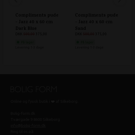
Compliments pude
Compliments pude
- Jazz 40 x 60 cm
- Jazz 40 x 60 cm
Dark Blue
Sand
DKK
500,00
375,00
DKK
500,00
375,00
På lager
På lager
Levering 1-3 dage
Levering 1-3 dage
Online og fysisk butik i ❤️ af Silkeborg.
Bolig-form.dk
Tværgade 9 8600 Silkeborg
info@bolig-form.dk
Ring til os på: