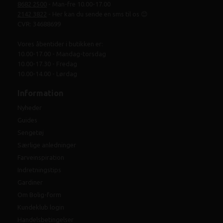
8682 2500
- Man-fre 10.00-17.00
2142 3822
- Her kan du sende en sms til os 😊
CVR: 34688699
Vores åbentider i butikken er:
10.00-17.00 - Mandag-torsdag
10.00-17.30 - Fredag
10.00-14.00 - Lørdag
Information
Nyheder
Guides
Sengetøj
Særlige anledninger
Farveinspiration
Indretningstips
Gardiner
Om Bolig-form
Kundeklub login
Handelsbetingelser