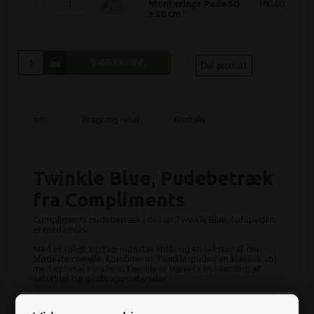
Monterings Pude 50
100,00
x 50 cm
Del produkt
Info
Fragt og retur
Kontakt
Twinkle Blue, Pudebetræk
fra Compliments
Compliments pudebetræk i dessin Twinkle Blue, sofapuden
er med lynlås.
Med et roligt zigzag-mønster i blåt og en tekstur af den
blødeste chenille, kombinerer Twinkle-puden en klassisk stil
med optimal komfort. Twinkle er vævet i en blanding af
naturlige og genbrugsmaterialer.
OBS:
Monterings pude medfølger IKKE på dette produkt.