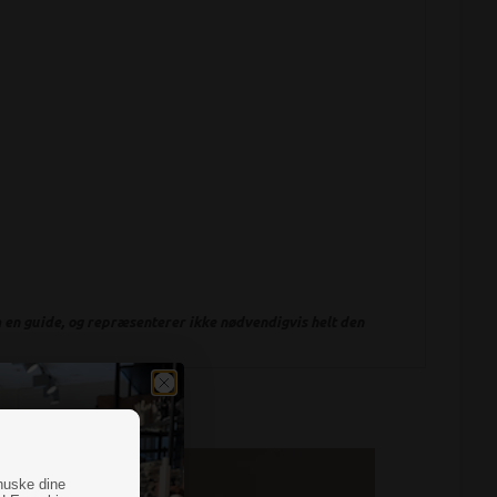
en guide, og repræsenterer ikke nødvendigvis helt den
huske dine