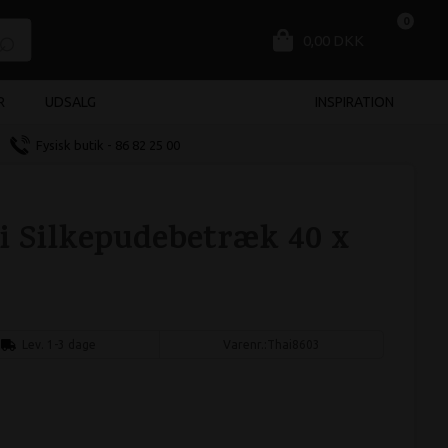
0
0,00 DKK
R
UDSALG
INSPIRATION
Fysisk butik - 86 82 25 00
i Silkepudebetræk 40 x
Lev. 1-3 dage
Varenr.:
Thai8603