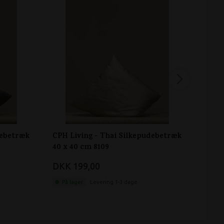
debetræk
CPH Living - Thai Silkepudebetræk
CPH 
40 x 40 cm 8109
40 x 
DKK 199,00
DKK 
På lager
Levering 1-3 dage
På 