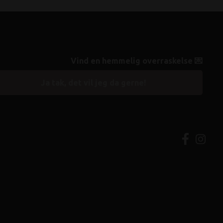
Vind en hemmelig overraskelse 💌
Ja tak, det vil jeg da gerne!