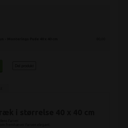
n - Monterings Pude 40 x 40 cm
80,00
Del produkt
kt
æk i størrelse 40 x 40 cm
dens farver.
 som fremhæver farven elegant.