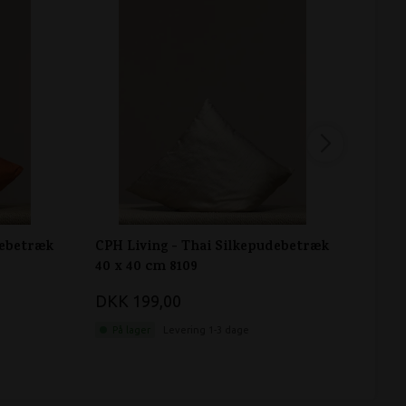
debetræk
CPH Living - Thai Silkepudebetræk
CPH 
40 x 40 cm 8109
40 x 
DKK 199,00
DKK 
På lager
Levering 1-3 dage
På 