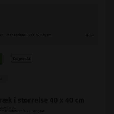
n - Monterings Pude 40 x 40 cm
80,00
Del produkt
kt
æk i størrelse 40 x 40 cm
dens farver.
 som fremhæver farven elegant.