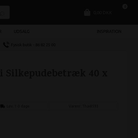
0
0,00 DKK
R
UDSALG
INSPIRATION
Fysisk butik - 86 82 25 00
i Silkepudebetræk 40 x
Lev. 1-3 dage
Varenr.:
Thai8593