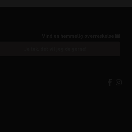
Vind en hemmelig overraskelse 💌
Ja tak, det vil jeg da gerne!