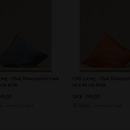
ing - Thai Silkepudebetræk
CPH Living - Thai Silkepu
 cm 8578
40 x 40 cm 8558
99,00
DKK 199,00
er
Levering 1-3 dage
På lager
Levering 1-3 dage