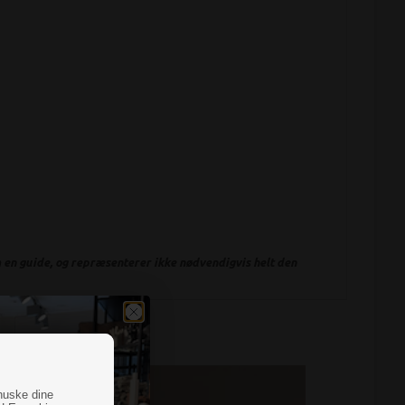
en guide, og repræsenterer ikke nødvendigvis helt den
huske dine