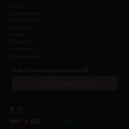
Sengetøj
Særlige anledninger
Farveinspiration
Indretningstips
Gardiner
Om Bolig-form
Kundeklub login
Handelsbetingelser
Vind en hemmelig overraskelse 💌
Ja tak, det vil jeg da gerne!