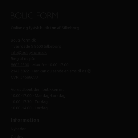
Online og fysisk butik i ❤️ af Silkeborg.
Bolig-form.dk
Tværgade 9 8600 Silkeborg
info@bolig-form.dk
Ring til os på:
8682 2500
- Man-fre 10.00-17.00
2142 3822
- Her kan du sende en sms til os 😊
CVR: 34688699
Vores åbentider i butikken er:
10.00-17.00 - Mandag-torsdag
10.00-17.30 - Fredag
10.00-14.00 - Lørdag
Information
Nyheder
Guides