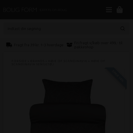
Indtast din søgning
Fri fragt v/køb over 499,- til
Fragt fra 39 kr. 1-3 hverdage
pakkeshop
FORSIDE
»
BRANDS
»
HØIE OF SCANDINAVIA
»
HØIE OF
SCANDINAVIA SENGETØJ
SPAR 14%