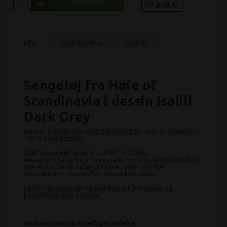
Del produkt
Info
Fragt og retur
Kontakt
Sengetøj fra Høie of
Scandinavia i dessin Isalill
Dark Grey
Høie of Scandinavia sengetøj, Isalill Dark Grey er fremstillet i
100 % bomuldssatin.
Isalill sengetøjet giver et udtryk for stil og
elegance. Kvaliteten af vores rene bomuldssatin er kendt for
sine ekstra tynde og langfibrede tråde. Den fine
satinvævning giver en flot og markant glans
Lynlås i dynebetræk og pudebetræk har piping og
bundåbning med overlap
Vaskeanvisning & vedligeholdelse