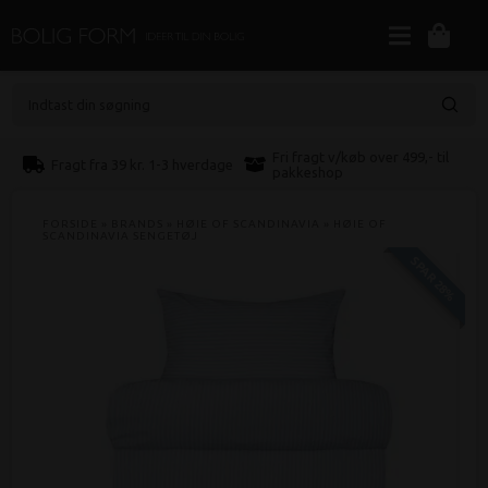
Indtast din søgning
Fri fragt v/køb over 499,- til
Fragt fra 39 kr. 1-3 hverdage
pakkeshop
FORSIDE
»
BRANDS
»
HØIE OF SCANDINAVIA
»
HØIE OF
SCANDINAVIA SENGETØJ
SPAR 28%