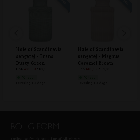
Høie of Scandinavia
Høie of Scandinavia
sengetøj - Frans
sengetøj - Magnus
Dusty Green
Caramel Brown
DKK
400,00
300,00
DKK
600,00
375,00
På lager
På lager
Levering 1-3 dage
Levering 1-3 dage
Online og fysisk butik i ❤️ af Silkeborg.