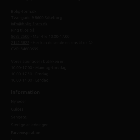
Bolig-form.dk
Tværgade 9 8600 Silkeborg
info@bolig-form.dk
Ring til os på:
8682 2500
- Man-fre 10.00-17.00
2142 3822
- Her kan du sende en sms til os 😊
CVR: 34688699
Vores åbentider i butikken er:
10.00-17.00 - Mandag-torsdag
10.00-17.30 - Fredag
10.00-14.00 - Lørdag
Information
Nyheder
Guides
Sengetøj
Særlige anledninger
Farveinspiration