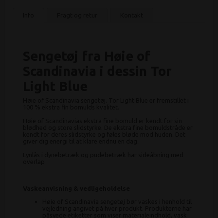
Info
Fragt og retur
Kontakt
Sengetøj fra Høie of
Scandinavia i dessin Tor
Light Blue
Høie of Scandinavia sengetøj. Tor Light Blue er fremstillet i
100 % ekstra fin bomulds kvalitet.
Høie of Scandinavias ekstra fine bomuld er kendt for sin
blødhed og store slidstyrke. De ekstra fine bomuldstråde er
kendt for deres slidstyrke og føles bløde mod huden. Det
giver dig energi til at klare endnu en dag.
Lynlås i dynebetræk og pudebetræk har sideåbning med
overlap
Vaskeanvisning & vedligeholdelse
Høie of Scandinavia sengetøj bør vaskes i henhold til
vejledning angivet på hver produkt. Produkterne har
påsyede etiketter som viser materialeindhold, vask