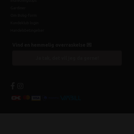
Indretningstips
Gardiner
Om Bolig-form
Kundeklub login
Handelsbetingelser
Vind en hemmelig overraskelse 💌
Ja tak, det vil jeg da gerne!