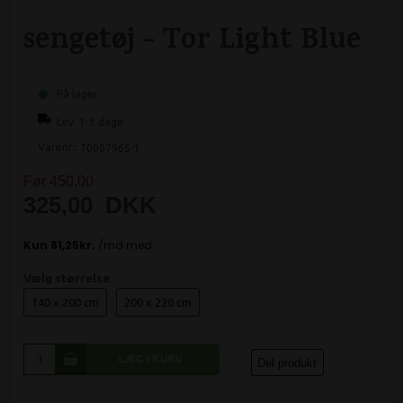
sengetøj - Tor Light Blue
På lager
Lev. 1-3 dage
Varenr.:
70007965-1
Før 450,00
325,00
DKK
Vælg størrelse
140 x 200 cm
200 x 220 cm
Del produkt