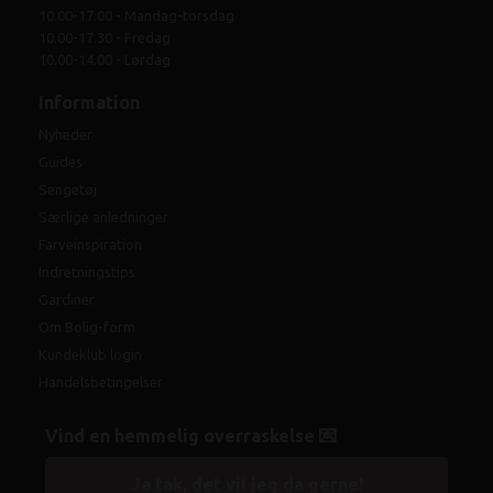
10.00-17.00 - Mandag-torsdag
10.00-17.30 - Fredag
10.00-14.00 - Lørdag
Information
Nyheder
Guides
Sengetøj
Særlige anledninger
Farveinspiration
Indretningstips
Gardiner
Om Bolig-form
Kundeklub login
Handelsbetingelser
Vind en hemmelig overraskelse 💌
Ja tak, det vil jeg da gerne!