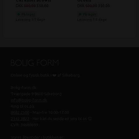
Caramel Brown
Green
DKK
500,00
350,00
DKK
500,00
350,00
På lager
På lager
Levering 1-3 dage
Levering 1-3 dage
Online og fysisk butik i ❤️ af Silkeborg.
Bolig-form.dk
Tværgade 9 8600 Silkeborg
info@bolig-form.dk
Ring til os på:
8682 2500
- Man-fre 10.00-17.00
2142 3822
- Her kan du sende en sms til os 😊
CVR: 34688699
Vores åbentider i butikken er: