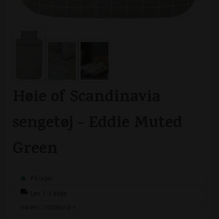
Høie of Scandinavia
sengetøj - Eddie Muted
Green
På lager
Lev. 1-3 dage
Varenr.:
70008318-1