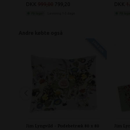
DKK
999,00
799,20
DKK
1
På lager
Levering 1-3 dage
På lag
Andre købte også
SPAR 20%
Jim Lyngvild - Pudebetræk 80 x 80
Jim Lyn