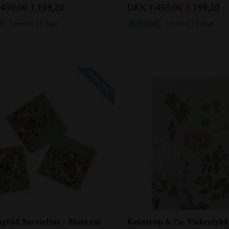
.499,00
1.199,20
DKK
1.499,00
1.199,20
er
Levering 1-3 dage
På lager
Levering 1-3 dage
SPAR 20%
gvild Servietter - Blossom
Koustrup & Co. Viskestykk