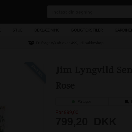
E
STUE
BEKLÆDNING
BOLIGTEKSTILER
GARDINE
e
Fri fragt v/køb over 499,- til pakkeshop
Jim Lyngvild Sen
SPAR 20%
Rose
På lager
Før 999,00
799,20
DKK