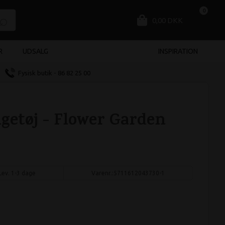
0
0,00 DKK
R
UDSALG
INSPIRATION
Fysisk butik - 86 82 25 00
getøj - Flower Garden
Lev. 1-3 dage
Varenr.:
5711612043730-1