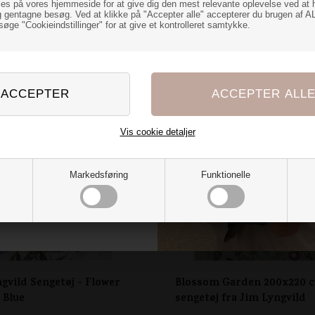
il dig
ies på vores hjemmeside for at give dig den mest relevante oplevelse ved at 
 gentagne besøg. Ved at klikke på "Accepter alle" accepterer du brugen af A
øge "Cookieindstillinger" for at give et kontrolleret samtykke.
of over dynen gør bare noget ved
rummet...
verraskelse til dig, der også er
SPAR 20%
de hjemmet med tekstiler🌷
 du have den?
Vis cookie detaljer
Ja tak
Markedsføring
Funktionelle
t vil jeg ikke
gvild Sengetøj - Flower
Blossom Garden 200x220 
 Blue
sengetøj fra Jim Lyngvild