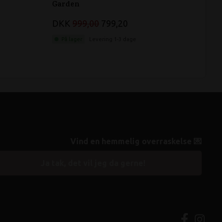
Garden
Dani
DKK
999,00
799,20
DK
På lager
Levering 1-3 dage
På 
Vind en hemmelig overraskelse 💌
Ja tak, det vil jeg da gerne!