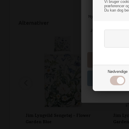
t
Vi bruger cook
præferencer og
Du kan dog bes
Nye farver og blødt st
Alternativer
Jeg har en hemmelig o
SPAR 20%
vild med at fyl
Vil
Nødvendige
Nej, de
Jim Lyngvild Sengetøj - Flower
Jim Lyn
Garden Blue
Garden