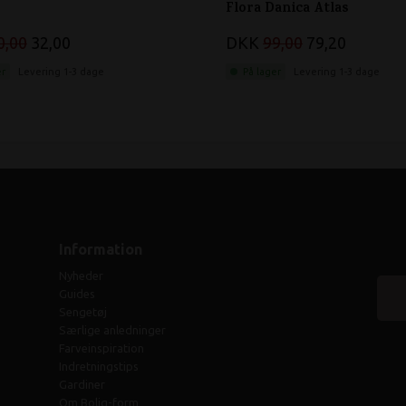
Flora Danica Atlas
0,00
32,00
DKK
99,00
79,20
er
Levering 1-3 dage
På lager
Levering 1-3 dage
Information
Nyheder
Guides
Sengetøj
Særlige anledninger
Farveinspiration
Indretningstips
Gardiner
Om Bolig-form