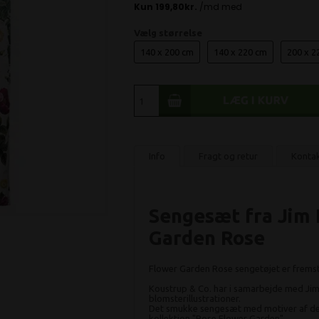
Vælg størrelse
140 x 200 cm
140 x 220 cm
200 x 2
Info
Fragt og retur
Konta
Sengesæt fra Jim L
Garden Rose
Flower Garden Rose sengetøjet er fremsti
Koustrup & Co. har i samarbejde med Jim
blomsterillustrationer.
Det smukke sengesæt med motiver af de sk
kollektion "Rose Flower Garden"