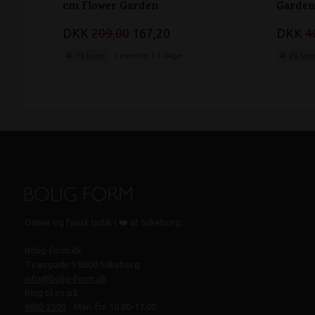
cm Flower Garden
Garden
DKK
209,00
167,20
DKK
4
På lager
Levering 1-3 dage
På lag
Online og fysisk butik i ❤️ af Silkeborg.
Bolig-form.dk
Tværgade 9 8600 Silkeborg
info@bolig-form.dk
Ring til os på:
8682 2500
- Man-fre 10.00-17.00