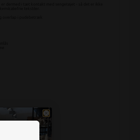
 er dermed i tæt kontakt med sengetøjet - så det er ikke
kemikaliefrie tekstiler.
og overlap i pudebetræk
ynlås
rme