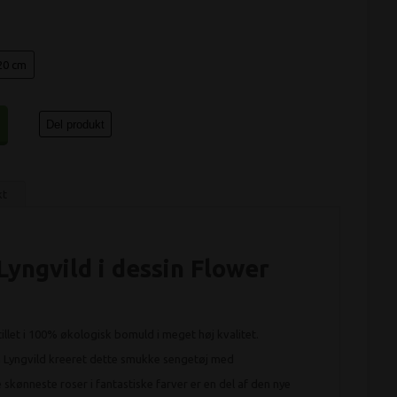
20 cm
Del produkt
kt
yngvild i dessin Flower
llet i 100% økologisk bomuld i meget høj kvalitet.
 Lyngvild kreeret dette smukke sengetøj med
ønneste roser i fantastiske farver er en del af den nye