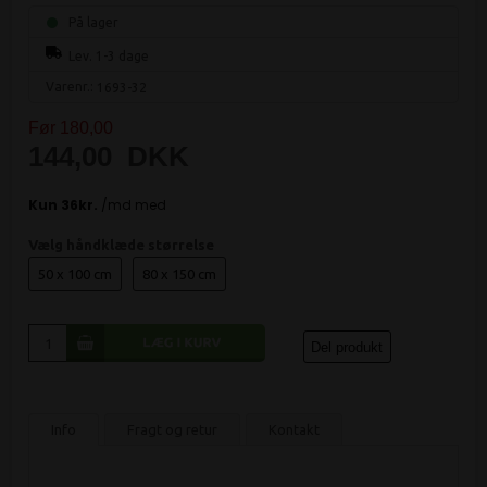
På lager
Lev. 1-3 dage
Varenr.:
1693-32
Før 180,00
144,00
DKK
Vælg håndklæde størrelse
50 x 100 cm
80 x 150 cm
Del produkt
Info
Fragt og retur
Kontakt