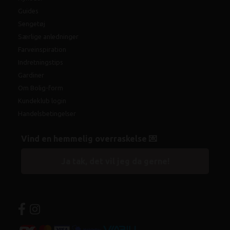
Guides
Sengetøj
Særlige anledninger
Farveinspiration
Indretningstips
Gardiner
Om Bolig-form
Kundeklub login
Handelsbetingelser
Vind en hemmelig overraskelse 💌
Ja tak, det vil jeg da gerne!