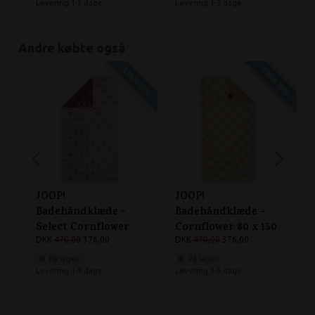
Levering 1-3 dage
Levering 1-3 dage
Andre købte også
SPAR 20%
SPAR 20%
JOOP!
JOOP!
Badehåndklæde -
Badehåndklæde -
Select Cornflower
Cornflower 80 x 150
80 x 150 cm Rouge
DKK
470,00
376,00
cm Amber
DKK
470,00
376,00
På lager
På lager
Levering 1-3 dage
Levering 1-3 dage