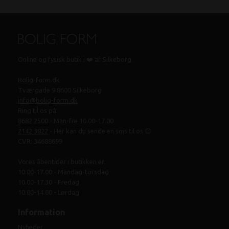
Online og fysisk butik i ❤️ af Silkeborg.
Bolig-form.dk
Tværgade 9 8600 Silkeborg
info@bolig-form.dk
Ring til os på:
8682 2500
- Man-fre 10.00-17.00
2142 3822
- Her kan du sende en sms til os 😊
CVR: 34688699
Vores åbentider i butikken er:
10.00-17.00 - Mandag-torsdag
10.00-17.30 - Fredag
10.00-14.00 - Lørdag
Information
Nyheder