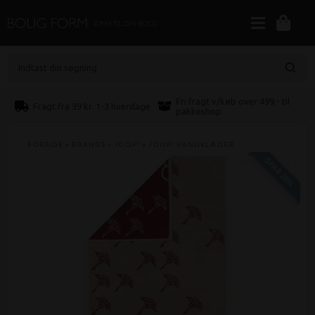
Indtast din søgning
Fri fragt v/køb over 499,- til
Fragt fra 39 kr. 1-3 hverdage
pakkeshop
FORSIDE
»
BRANDS
»
JOOP!
»
JOOP! HÅNDKLÆDER
SPAR 20%