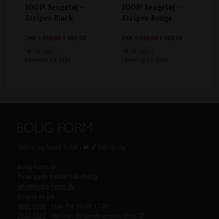
JOOP! Sengetøj -
JOOP! Sengetøj -
Stripes Black
Stripes Rouge
DKK
1.350,00
1.080,00
DKK
1.350,00
1.080,00
På lager
På lager
Levering 1-3 dage
Levering 1-3 dage
Online og fysisk butik i ❤️ af Silkeborg.
Bolig-form.dk
Tværgade 9 8600 Silkeborg
info@bolig-form.dk
Ring til os på:
8682 2500
- Man-fre 10.00-17.00
2142 3822
- Her kan du sende en sms til os 😊