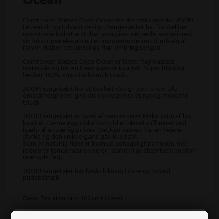
Cornflower Stripes Deep Ocean fra det tyske mærke JOOP!
i et enkelt og tidsløst design. Sengesættet har forskellige
mønstrede lodrette striber som giver det ædle sengelinned
sin luksuriøse elegance. I et imponerende smukt udvalg af
farver skaber det luksuriøs flair omkring sengen.
Cornflower Stripes Deep Ocean er lavet i højkvalitets
materiale og har en fremragende kvalitet. Super blød og
lækker 100% egyptisk bomuldssatin.
JOOP! sengetøjet har et tidsløst design som under alle
omstændigheder give dit soveværelse et nyt og moderne
touch.
JOOP! sengetøjet er lavet af merceriseret Mako satin af høj
kvalitet. Denne egyptiske bomuld er blevet raffineret ved
hjælp af en særlig proces. Det kan vaskes, har en højere
styrke og den unikke glans går ikke tabt.
Som en naturlig fiber er bomuld behageligt på huden, det
regulerer temperaturen og er i stand til at absorbere en stor
mængde fugt.
JOOP! sengetøjet har lynlås lukning i dyne og hoved
pudebetræk.
Oeko-Tex standard 100 certificeret
Vaskeanvisning