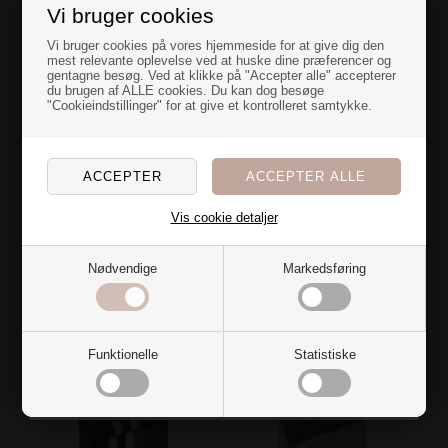
Vi bruger cookies
Vaskes ved 60C
En overraskelse
Må tørretumbles ved medium varme
Vi bruger cookies på vores hjemmeside for at give dig den
mest relevante oplevelse ved at huske dine præferencer og
gentagne besøg. Ved at klikke på "Accepter alle" accepterer
til dig
Størrelse på dynebetræk
du brugen af ALLE cookies. Du kan dog besøge
"Cookieindstillinger" for at give et kontrolleret samtykke.
140 x 200 cm
140 x 220 cm
Nye farver og blødt stof over dynen gør bare noget ved
200 x 220 cm - 2 x pudebetræk
rummet...
Jeg har en hemmelig overraskelse til dig, der også er
Størrelse på pudebetræk
vild med at fylde hjemmet med tekstiler🌷
60x63 cm
Vis cookie detaljer
Vil du have den?
Se vores udvalg af lagner til dit nye sengetøj
her
Nødvendige
Markedsføring
Ja tak
Alternativer
Nej, det vil jeg ikke
SPAR 20%
SPAR 20%
Funktionelle
Statistiske