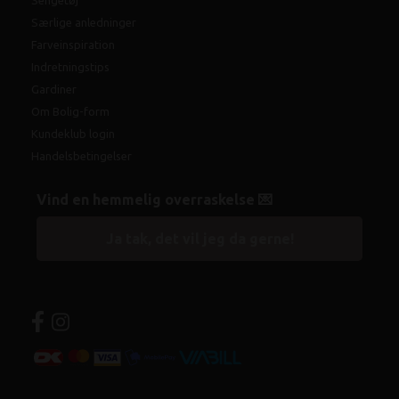
Særlige anledninger
Farveinspiration
Indretningstips
Gardiner
Om Bolig-form
Kundeklub login
Handelsbetingelser
Vind en hemmelig overraskelse 💌
Ja tak, det vil jeg da gerne!