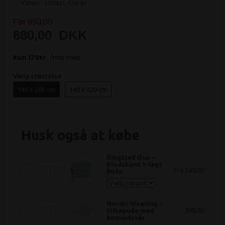
Varenr.:
100861-556-01
Før 850,00
680,00
DKK
Vælg størrelse
140 x 200 cm
140 x 220 cm
Husk også at købe
Ringsted Dun -
Klodshans 1-lags
Fra 549,00
Pude
Nordic Weaving -
Silkepude med
399,00
bomuldsvår