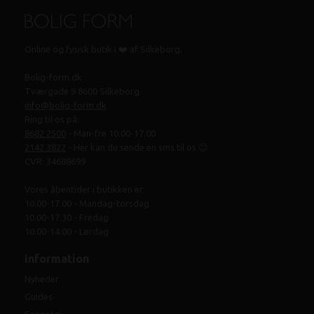
Online og fysisk butik i ❤️ af Silkeborg.
Bolig-form.dk
Tværgade 9 8600 Silkeborg
info@bolig-form.dk
Ring til os på:
8682 2500
- Man-fre 10.00-17.00
2142 3822
- Her kan du sende en sms til os 😊
CVR: 34688699
Vores åbentider i butikken er:
10.00-17.00 - Mandag-torsdag
10.00-17.30 - Fredag
10.00-14.00 - Lørdag
Information
Nyheder
Guides
Sengetøj