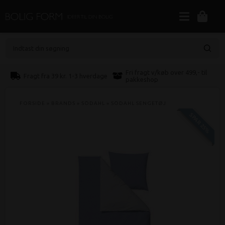
Indtast din søgning
Fri fragt v/køb over 499,- til
Fragt fra 39 kr. 1-3 hverdage
pakkeshop
FORSIDE
»
BRANDS
»
SÖDAHL
»
SÖDAHL SENGETØJ
SPAR 25%