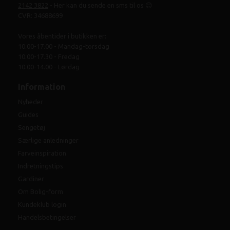
2142 3822
- Her kan du sende en sms til os 😊
CVR: 34688699
Vores åbentider i butikken er:
10.00-17.00 - Mandag-torsdag
10.00-17.30 - Fredag
10.00-14.00 - Lørdag
Information
Nyheder
Guides
Sengetøj
Særlige anledninger
Farveinspiration
Indretningstips
Gardiner
Om Bolig-form
Kundeklub login
Handelsbetingelser