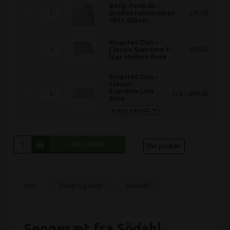
Bolig-form.dk -
Quiltet rullemadras
575,00
180 x 200 cm
Ringsted Dun -
Classic Supreme 3-
699,00
lags Mellem Pude
Ringsted Dun -
Classic
Supreme LUN
Fra 1.849,00
dyne
Del produkt
Info
Fragt og retur
Kontakt
Sengesæt fra Södahl,