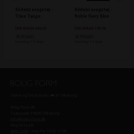
Södahl sengetøj -
Södahl sengetøj -
Tiles Taupe
Noble Navy Blue
DKK
800,00
600,00
DKK
999,95
749,96
På lager
På lager
Levering 1-3 dage
Levering 1-3 dage
Online og fysisk butik i ❤️ af Silkeborg.
Bolig-form.dk
Tværgade 9 8600 Silkeborg
info@bolig-form.dk
Ring til os på:
8682 2500
- Man-fre 10.00-17.00