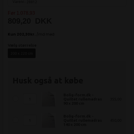
Varenr.:
28812
Før 1.078,93
809,20
DKK
Vælg størrelse
200 x 220 cm
Husk også at købe
Bolig-form.dk -
Quiltet rullemadras
355,00
90 x 200 cm
Bolig-form.dk -
Quiltet rullemadras
450,00
140 x 200 cm